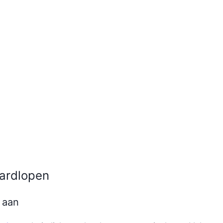
hardlopen
l aan