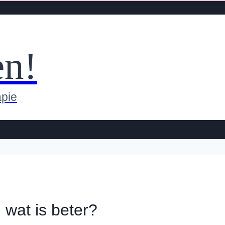
en!
apie
wat is beter?