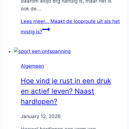
daarom altijd erg handig is, maar het is
ook de...
Lees meer…
Maakt de looproute uit als het
mistig is?
Algemeen
Hoe vind je rust in een druk
en actief leven? Naast
hardlopen?
By
January 12, 2026
Nicole
Hoewel hardlopen een vorm van