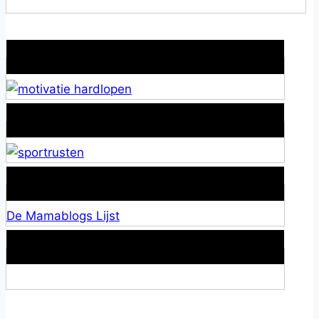
Wat is jouw motivatie?
Alles over Sportrusten!
Lid van De Mamablogs Lijst
De Mamablogs Lijst
Makkelijke loopband!