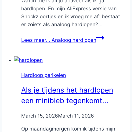
Watch die ik altijd activeer als ik ga
hardlopen. En mijn AliExpress versie van
Shockz oortjes en ik vroeg me af: bestaat
er zoiets als analoog hardlopen?...
Lees meer…
Analoog hardlopen
Hardloop perikelen
Als je tijdens het hardlopen
een minibieb tegenkomt...
By
March 15, 2026
Nicole
March 11, 2026
Op maandagmorgen kom ik tijdens mijn