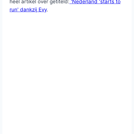
heel artikel over getiteld:
'Nederland 'starts to
run' dankzij Evy
.