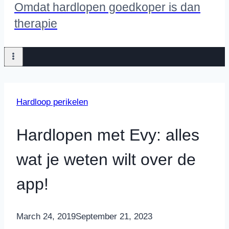
Omdat hardlopen goedkoper is dan
therapie
Hardloop perikelen
Hardlopen met Evy: alles
wat je weten wilt over de
app!
By
March 24, 2019
Nicole
September 21, 2023