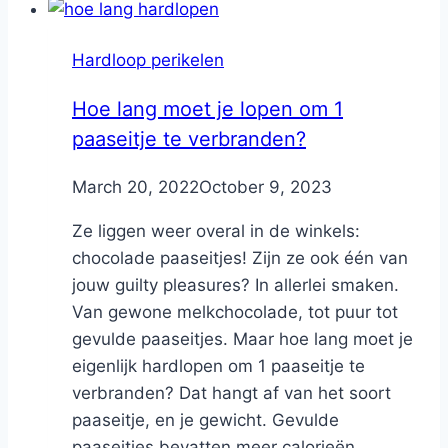
Hardloop perikelen
Hoe lang moet je lopen om 1
paaseitje te verbranden?
By
March 20, 2022
Nicole
October 9, 2023
Ze liggen weer overal in de winkels:
chocolade paaseitjes! Zijn ze ook één van
jouw guilty pleasures? In allerlei smaken.
Van gewone melkchocolade, tot puur tot
gevulde paaseitjes. Maar hoe lang moet je
eigenlijk hardlopen om 1 paaseitje te
verbranden? Dat hangt af van het soort
paaseitje, en je gewicht. Gevulde
paaseitjes bevatten meer calorieën...