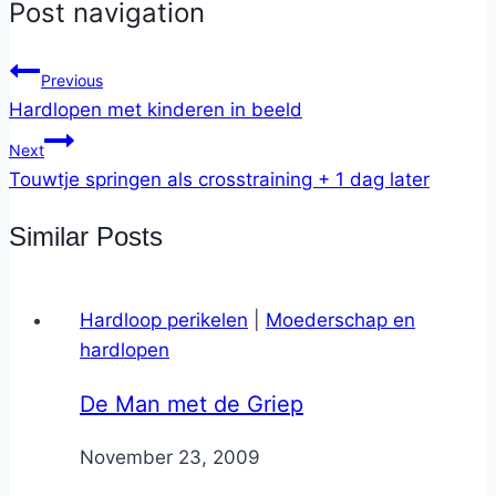
Post navigation
Previous
Hardlopen met kinderen in beeld
Next
Touwtje springen als crosstraining + 1 dag later
Similar Posts
Hardloop perikelen
|
Moederschap en
hardlopen
De Man met de Griep
By
November 23, 2009
Nicole