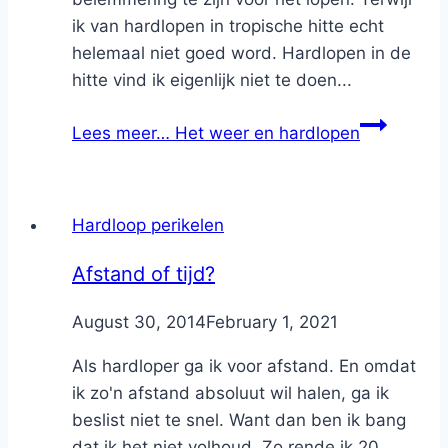
ik van hardlopen in tropische hitte echt
helemaal niet goed word. Hardlopen in de
hitte vind ik eigenlijk niet te doen...
Lees meer…
Het weer en hardlopen
Hardloop perikelen
Afstand of tijd?
By
August 30, 2014
Nicole
February 1, 2021
Als hardloper ga ik voor afstand. En omdat
ik zo'n afstand absoluut wil halen, ga ik
beslist niet te snel. Want dan ben ik bang
dat ik het niet volhoud. Zo rende ik 20