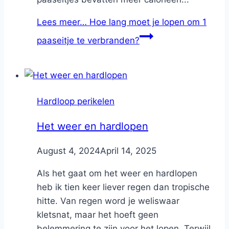
Lees meer…
Hoe lang moet je lopen om 1
paaseitje te verbranden?
Hardloop perikelen
Het weer en hardlopen
By
August 4, 2024
Nicole
April 14, 2025
Als het gaat om het weer en hardlopen
heb ik tien keer liever regen dan tropische
hitte. Van regen word je weliswaar
kletsnat, maar het hoeft geen
belemmering te zijn voor het lopen. Terwijl