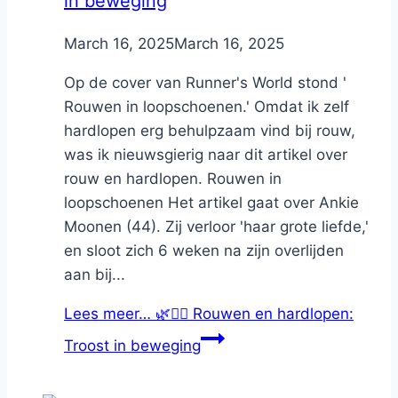
in beweging
By
March 16, 2025
Nicole
March 16, 2025
Op de cover van Runner's World stond '
Rouwen in loopschoenen.' Omdat ik zelf
hardlopen erg behulpzaam vind bij rouw,
was ik nieuwsgierig naar dit artikel over
rouw en hardlopen. Rouwen in
loopschoenen Het artikel gaat over Ankie
Moonen (44). Zij verloor 'haar grote liefde,'
en sloot zich 6 weken na zijn overlijden
aan bij...
Lees meer…
🌿🏃‍♀️ Rouwen en hardlopen:
Troost in beweging