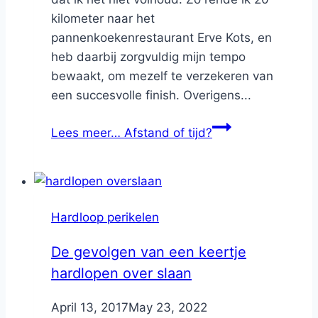
kilometer naar het
pannenkoekenrestaurant Erve Kots, en
heb daarbij zorgvuldig mijn tempo
bewaakt, om mezelf te verzekeren van
een succesvolle finish. Overigens...
Lees meer…
Afstand of tijd?
Hardloop perikelen
De gevolgen van een keertje
hardlopen over slaan
By
April 13, 2017
Nicole
May 23, 2022