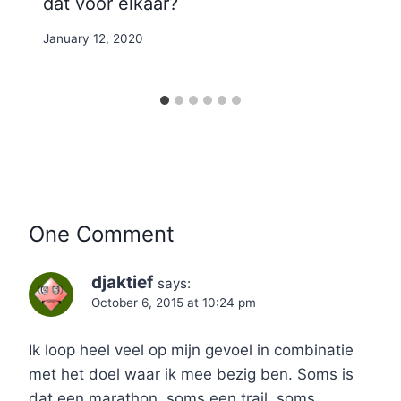
dat voor elkaar?
By
January 12, 2020
Nicole
One Comment
djaktief
says:
October 6, 2015 at 10:24 pm
Ik loop heel veel op mijn gevoel in combinatie
met het doel waar ik mee bezig ben. Soms is
dat een marathon, soms een trail, soms