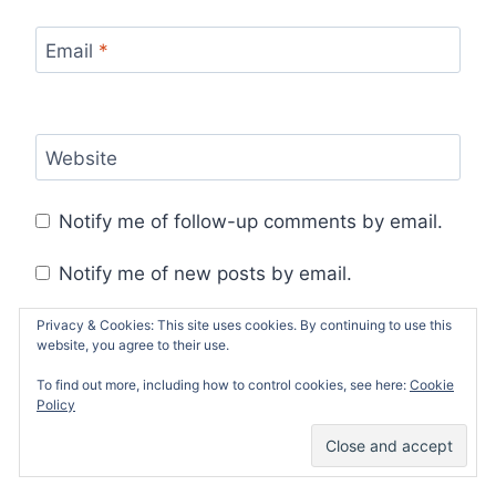
Email
*
Website
Notify me of follow-up comments by email.
Notify me of new posts by email.
Privacy & Cookies: This site uses cookies. By continuing to use this
website, you agree to their use.
To find out more, including how to control cookies, see here:
Cookie
This site uses Akismet to reduce spam.
Learn
Policy
how your comment data is processed.