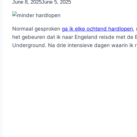
By
June 8, 2025
Nicole
June 5, 2025
Normaal gesproken
ga ik elke ochtend hardlopen
,
het gebeuren dat ik naar Engeland reisde met de E
Underground. Na drie intensieve dagen waarin ik 