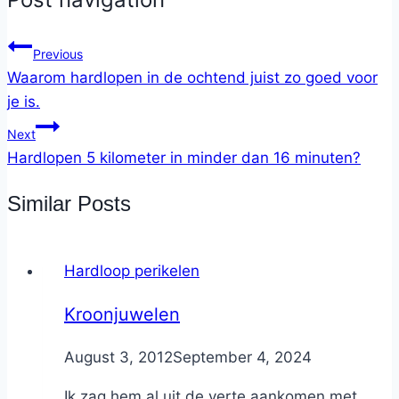
Previous
Waarom hardlopen in de ochtend juist zo goed voor
je is.
Next
Hardlopen 5 kilometer in minder dan 16 minuten?
Similar Posts
Hardloop perikelen
Kroonjuwelen
By
August 3, 2012
Nicole
September 4, 2024
Ik zag hem al uit de verte aankomen met