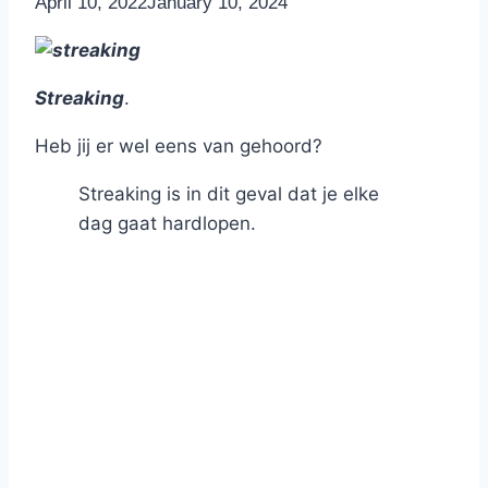
By
April 10, 2022
Nicole
January 10, 2024
Streaking
.
Heb jij er wel eens van gehoord?
Streaking is in dit geval dat je elke
dag gaat hardlopen.