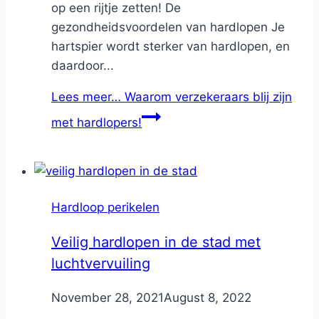
op een rijtje zetten! De
gezondheidsvoordelen van hardlopen Je
hartspier wordt sterker van hardlopen, en
daardoor...
Lees meer…
Waarom verzekeraars blij zijn
met hardlopers!
Hardloop perikelen
Veilig hardlopen in de stad met
luchtvervuiling
By
November 28, 2021
Nicole
August 8, 2022