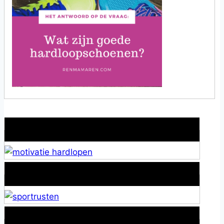
Wat is jouw motivatie?
Alles over Sportrusten!
Lid van De Mamablogs Lijst