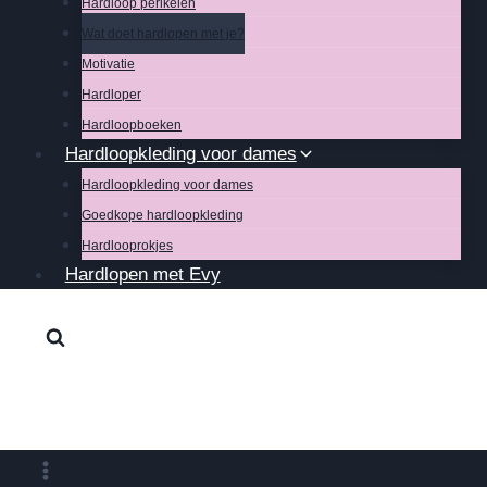
Hardloop perikelen
Wat doet hardlopen met je?
Motivatie
Hardloper
Hardloopboeken
Hardloopkleding voor dames
Hardloopkleding voor dames
Goedkope hardloopkleding
Hardlooprokjes
Hardlopen met Evy