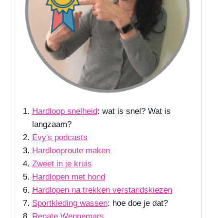
Hardloop snelheid
: wat is snel? Wat is
langzaam?
Evy's podcasts
Hardlooproute maken
Zweet in je kruis
Hardlopen met hond
Hardlopen na trekken verstandskiezen
Sportkleding wassen
: hoe doe je dat?
Renate Wennemars