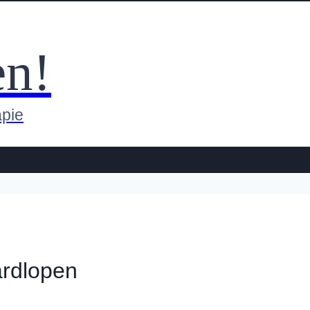
en!
apie
ardlopen