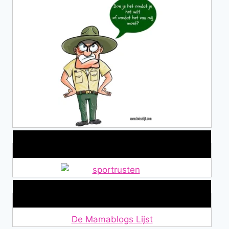
Alles over Sportrusten!
Lid van De Mamablogs Lijst
De Mamablogs Lijst