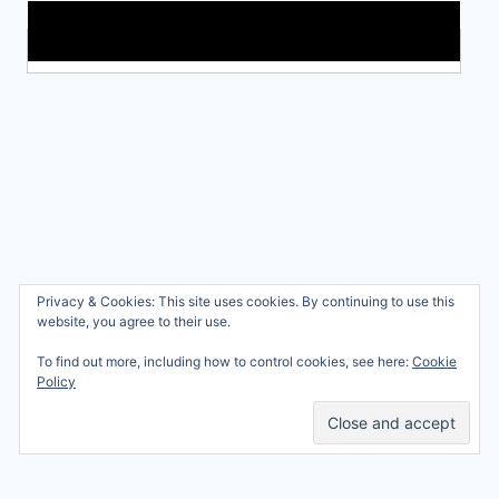
Makkelijke loopband!
Wie ben ik?
Privacy & Cookies: This site uses cookies. By continuing to use this
© 2026 Ren mama, ren!
website, you agree to their use.
Samenwerken
Nicole Orriëns
To find out more, including how to control cookies, see here:
Cookie
Professional Blogging
Privacy
Policy
Services
Contact