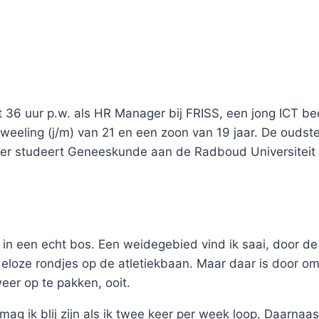
t 36 uur p.w. als HR Manager bij FRISS, een jong ICT be
eeling (j/m) van 21 en een zoon van 19 jaar. De oudste 
er studeert Geneeskunde aan de Radboud Universiteit i
ar in een echt bos. Een weidegebied vind ik saai, door d
eindeloze rondjes op de atletiekbaan. Maar daar is door
eer op te pakken, ooit.
mag ik blij zijn als ik twee keer per week loop. Daarnaa