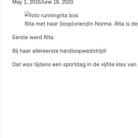
By
May 1, 2016
Nicole
June 18, 2020
Rita met haar (loop)vriendin Norma. Rita is d
Eerste werd Rita.
Bij haar allereerste hardloopwedstrijd!
Dat was tijdens een sportdag in de vijfde klas va