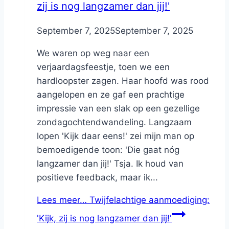
zij is nog langzamer dan jij!'
By
September 7, 2025
Nicole
September 7, 2025
We waren op weg naar een
verjaardagsfeestje, toen we een
hardloopster zagen. Haar hoofd was rood
aangelopen en ze gaf een prachtige
impressie van een slak op een gezellige
zondagochtendwandeling. Langzaam
lopen 'Kijk daar eens!' zei mijn man op
bemoedigende toon: 'Die gaat nóg
langzamer dan jij!' Tsja. Ik houd van
positieve feedback, maar ik...
Lees meer…
Twijfelachtige aanmoediging:
'Kijk, zij is nog langzamer dan jij!'