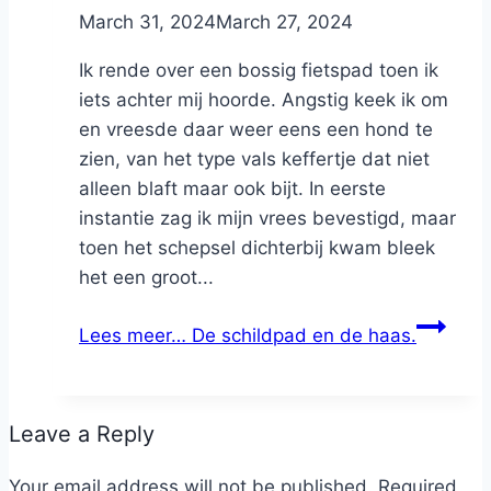
By
March 31, 2024
Nicole
March 27, 2024
Ik rende over een bossig fietspad toen ik
iets achter mij hoorde. Angstig keek ik om
en vreesde daar weer eens een hond te
zien, van het type vals keffertje dat niet
alleen blaft maar ook bijt. In eerste
instantie zag ik mijn vrees bevestigd, maar
toen het schepsel dichterbij kwam bleek
het een groot...
Lees meer…
De schildpad en de haas.
Leave a Reply
Your email address will not be published.
Required