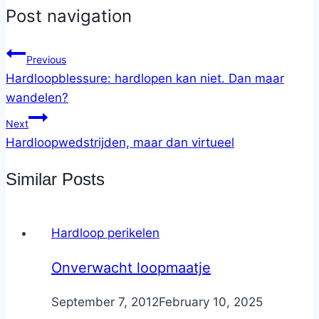
Post navigation
Previous
Hardloopblessure: hardlopen kan niet. Dan maar
wandelen?
Next
Hardloopwedstrijden, maar dan virtueel
Similar Posts
Hardloop perikelen
Onverwacht loopmaatje
By
September 7, 2012
Nicole
February 10, 2025