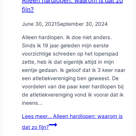
Alleen hardlopen: waarom is dat zo
fijn?
By
June 30, 2021
Nicole
September 30, 2024
Alleen hardlopen. Ik doe niet anders.
Sinds ik 19 jaar geleden mijn eerste
voorzichtige schreden op het loperspad
zette, heb ik dat eigenlijk altijd in mijn
eentje gedaan. Ik geloof dat ik 3 keer naar
een atletiekvereniging ben geweest. De
voordelen van die paar keer hardlopen bij
de atletiekvereniging vond ik vooral dat ik
ineens...
Lees meer…
Alleen hardlopen: waarom is
dat zo fijn?