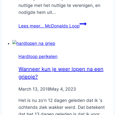
nuttige met het nuttige te verenigen, en
nodigde hem uit...
Lees meer…
McDonalds Loop
Hardloop perikelen
Wanneer kun je weer lopen na een
griepje?
By
March 13, 2018
Nicole
May 4, 2023
Het is nu zo'n 12 dagen geleden dat ik 's
ochtends ziek wakker werd. Dat betekent
dat het 13 dagen geleden is dat ik voor