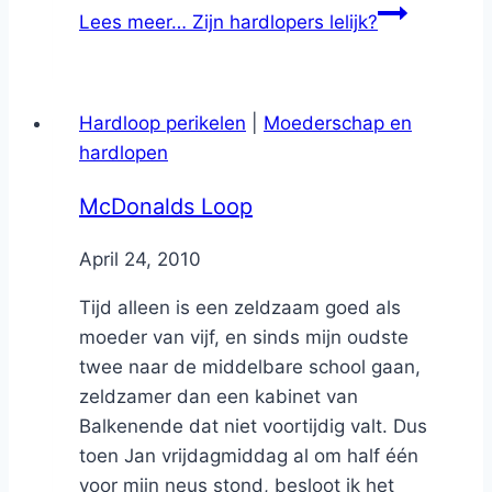
Lees meer…
Zijn hardlopers lelijk?
Hardloop perikelen
|
Moederschap en
hardlopen
McDonalds Loop
By
April 24, 2010
Nicole
Tijd alleen is een zeldzaam goed als
moeder van vijf, en sinds mijn oudste
twee naar de middelbare school gaan,
zeldzamer dan een kabinet van
Balkenende dat niet voortijdig valt. Dus
toen Jan vrijdagmiddag al om half één
voor mijn neus stond, besloot ik het