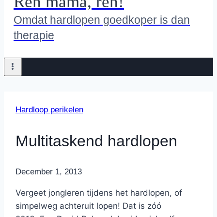
Ren mama, ren!
Omdat hardlopen goedkoper is dan
therapie
Hardloop perikelen
Multitaskend hardlopen
By
December 1, 2013
Nicole
Vergeet jongleren tijdens het hardlopen, of
simpelweg achteruit lopen! Dat is zóó