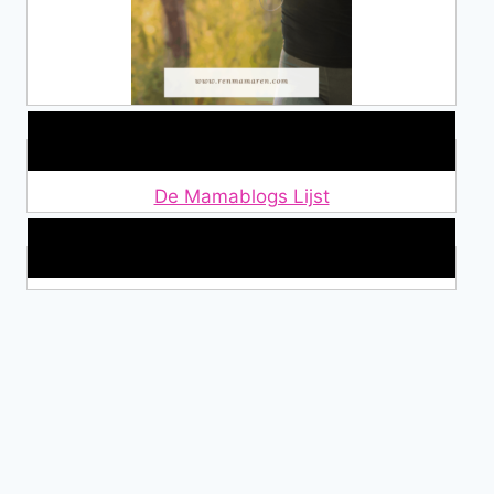
Lid van De Mamablogs Lijst
De Mamablogs Lijst
Makkelijke loopband!