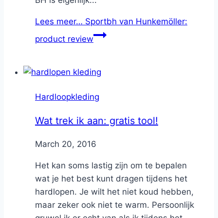
Lees meer…
Sportbh van Hunkemöller:
product review
Hardloopkleding
Wat trek ik aan: gratis tool!
By
March 20, 2016
Nicole
Het kan soms lastig zijn om te bepalen
wat je het best kunt dragen tijdens het
hardlopen. Je wilt het niet koud hebben,
maar zeker ook niet te warm. Persoonlijk
gruwel ik er echt van als ik tijdens het