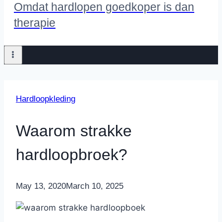
Omdat hardlopen goedkoper is dan
therapie
Hardloopkleding
Waarom strakke
hardloopbroek?
By
May 13, 2020
Nicole
March 10, 2025