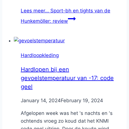
Lees meer…
Sport-bh en tights van de
Hunkemöller: review
Hardloopkleding
Hardlopen bij een
gevoelstemperatuur van -17: code
geel
By
January 14, 2024
Nicole
February 19, 2024
Afgelopen week was het 's nachts en 's
ochtends vroeg zo koud dat het KNMI
code geel uitriep. Door de koude wind