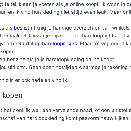
 feitelijk aan je voeten als je online koopt. Ik woon in
r, en ik vind hun kleding niet altijd even leuk. Maar onl
tes als
beslist.nl
krijg je handige overzichten van winkels
el en makkelijk waar je bijvoorbeeld hardlooptights het v
ijvoorbeeld dol op
hardlooprokjes
. Maar tot vrij recent k
 kopen.
en benzine als je je hardloopkleding online koopt.
jou uitkomt. Geen openingstijden waarmee je rekening
h zijn er ook nadelen vind ik.
g kopen
 het denk ik wel: een vervelende naad, of een uit stekend
anschaf van hardloopkleding komt pasvorm nauw kijken! A