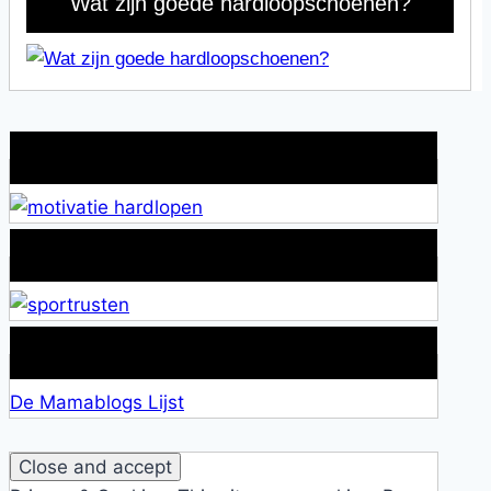
Wat zijn goede hardloopschoenen?
Wat is jouw motivatie?
Alles over Sportrusten!
Lid van De Mamablogs Lijst
De Mamablogs Lijst