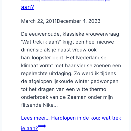
aan?
By
March 22, 2011
Nicole
December 4, 2023
De eeuwenoude, klassieke vrouwenvraag
'Wat trek ik aan?' krijgt een heel nieuwe
dimensie als je naast vrouw ook
hardloopster bent. Het Nederlandse
klimaat vormt met haar vier seizoenen een
regelrechte uitdaging. Zo werd ik tijdens
de afgelopen ijskoude winter gedwongen
tot het dragen van een witte thermo
onderbroek van de Zeeman onder mijn
flitsende Nike...
Lees meer…
Hardlopen in de kou: wat trek
je aan?