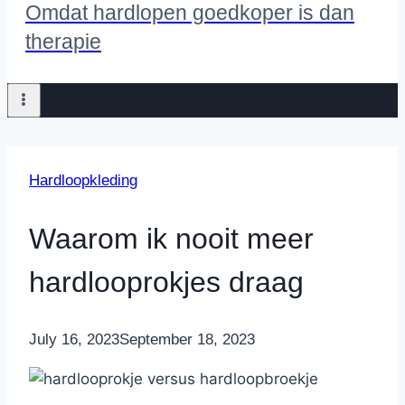
Omdat hardlopen goedkoper is dan
therapie
Hardloopkleding
Waarom ik nooit meer
hardlooprokjes draag
By
July 16, 2023
Nicole
September 18, 2023