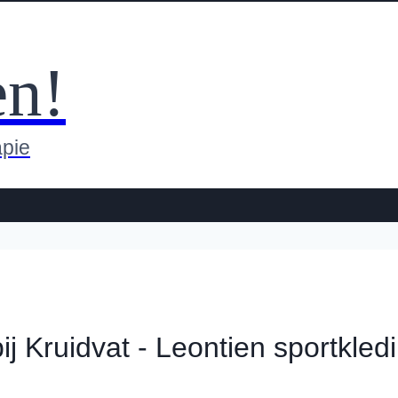
en!
apie
j Kruidvat - Leontien sportkled