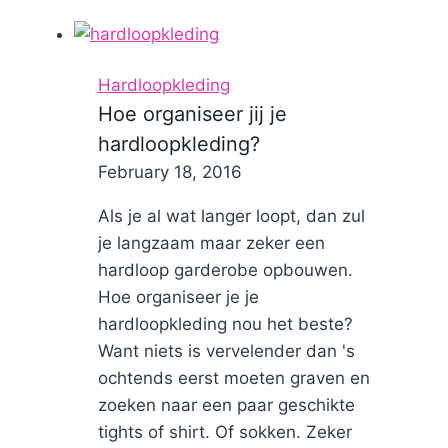
jij
belangrijk
aan
Hardloopkleding
hardloopkleding?
Hoe organiseer jij je
hardloopkleding?
By
February 18, 2016
Nicole
Als je al wat langer loopt, dan zul
je langzaam maar zeker een
hardloop garderobe opbouwen.
Hoe organiseer je je
hardloopkleding nou het beste?
Want niets is vervelender dan 's
ochtends eerst moeten graven en
zoeken naar een paar geschikte
tights of shirt. Of sokken. Zeker