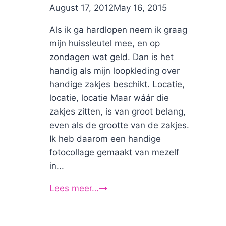
By
August 17, 2012
Nicole
May 16, 2015
Als ik ga hardlopen neem ik graag
mijn huissleutel mee, en op
zondagen wat geld. Dan is het
handig als mijn loopkleding over
handige zakjes beschikt. Locatie,
locatie, locatie Maar wáár die
zakjes zitten, is van groot belang,
even als de grootte van de zakjes.
Ik heb daarom een handige
fotocollage gemaakt van mezelf
in...
Lees meer…
Hardlooprokjes
met
de