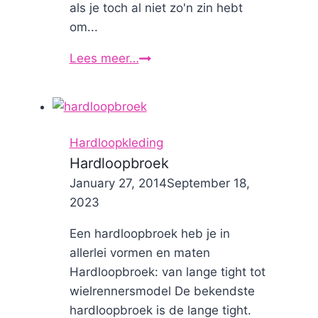
als je toch al niet zo'n zin hebt
om...
Lees meer…
Hoe
organiseer
jij
je
hardloopkleding?
Hardloopkleding
Hardloopbroek
By
January 27, 2014
Nicole
September 18,
2023
Een hardloopbroek heb je in
allerlei vormen en maten
Hardloopbroek: van lange tight tot
wielrennersmodel De bekendste
hardloopbroek is de lange tight.