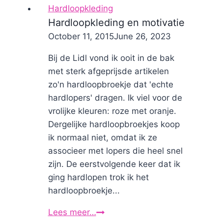
zakken
Hardloopkleding
op
Hardloopkleding en motivatie
de
By
October 11, 2015
Nicole
June 26, 2023
juiste
plaats
Bij de Lidl vond ik ooit in de bak
met sterk afgeprijsde artikelen
zo'n hardloopbroekje dat 'echte
hardlopers' dragen. Ik viel voor de
vrolijke kleuren: roze met oranje.
Dergelijke hardloopbroekjes koop
ik normaal niet, omdat ik ze
associeer met lopers die heel snel
zijn. De eerstvolgende keer dat ik
ging hardlopen trok ik het
hardloopbroekje...
Lees meer…
Hardloopkleding