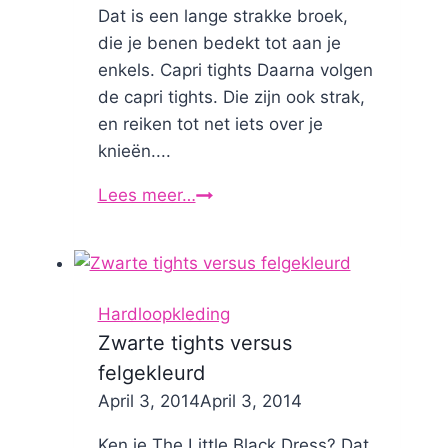
Dat is een lange strakke broek,
die je benen bedekt tot aan je
enkels. Capri tights Daarna volgen
de capri tights. Die zijn ook strak,
en reiken tot net iets over je
knieën....
Lees meer…
Hardloopbroek
Hardloopkleding
Zwarte tights versus
felgekleurd
By
April 3, 2014
Nicole
April 3, 2014
Ken je The Little Black Dress? Dat