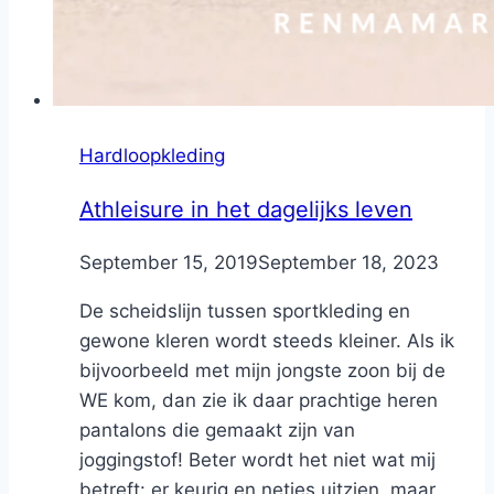
Hardloopkleding
Athleisure in het dagelijks leven
By
September 15, 2019
Nicole
September 18, 2023
De scheidslijn tussen sportkleding en
gewone kleren wordt steeds kleiner. Als ik
bijvoorbeeld met mijn jongste zoon bij de
WE kom, dan zie ik daar prachtige heren
pantalons die gemaakt zijn van
joggingstof! Beter wordt het niet wat mij
betreft: er keurig en netjes uitzien, maar