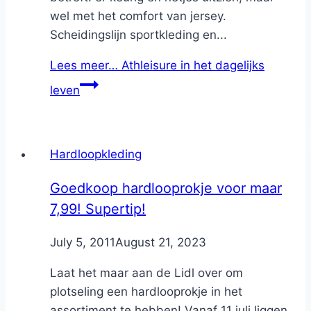
wel met het comfort van jersey.
Scheidingslijn sportkleding en...
Lees meer…
Athleisure in het dagelijks
leven
Hardloopkleding
Goedkoop hardlooprokje voor maar
7,99! Supertip!
By
July 5, 2011
Nicole
August 21, 2023
Laat het maar aan de Lidl over om
plotseling een hardlooprokje in het
assortiment te hebben! Vanaf 11 juli liggen