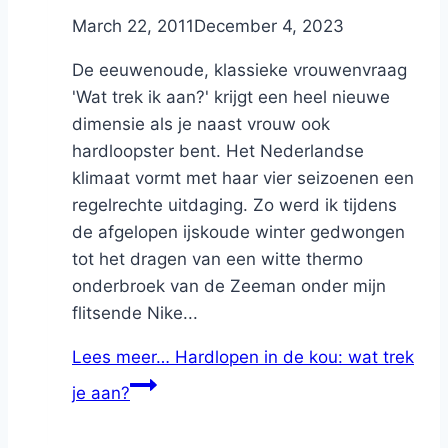
By
March 22, 2011
Nicole
December 4, 2023
De eeuwenoude, klassieke vrouwenvraag
'Wat trek ik aan?' krijgt een heel nieuwe
dimensie als je naast vrouw ook
hardloopster bent. Het Nederlandse
klimaat vormt met haar vier seizoenen een
regelrechte uitdaging. Zo werd ik tijdens
de afgelopen ijskoude winter gedwongen
tot het dragen van een witte thermo
onderbroek van de Zeeman onder mijn
flitsende Nike...
Lees meer…
Hardlopen in de kou: wat trek
je aan?