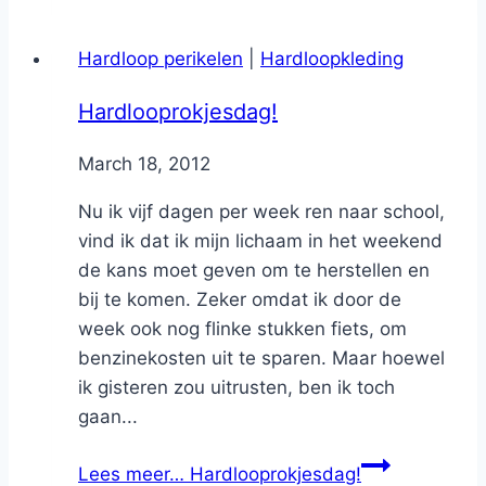
Hardloop perikelen
|
Hardloopkleding
Hardlooprokjesdag!
By
March 18, 2012
Nicole
Nu ik vijf dagen per week ren naar school,
vind ik dat ik mijn lichaam in het weekend
de kans moet geven om te herstellen en
bij te komen. Zeker omdat ik door de
week ook nog flinke stukken fiets, om
benzinekosten uit te sparen. Maar hoewel
ik gisteren zou uitrusten, ben ik toch
gaan...
Lees meer…
Hardlooprokjesdag!