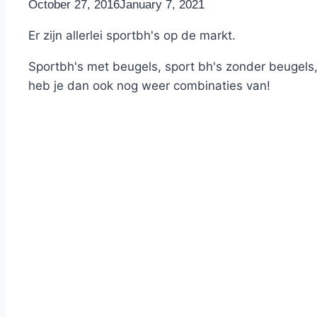
By
October 27, 2016
Nicole
January 7, 2021
Er zijn allerlei sportbh's op de markt.
Sportbh's met beugels, sport bh's zonder beugels, 
heb je dan ook nog weer combinaties van!