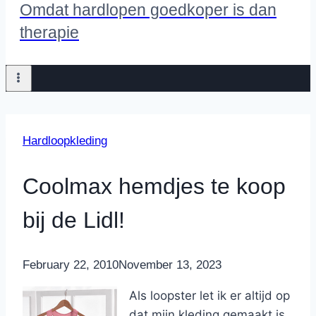
Omdat hardlopen goedkoper is dan
therapie
Hardloopkleding
Coolmax hemdjes te koop
bij de Lidl!
By
February 22, 2010
Nicole
November 13, 2023
Als loopster let ik er altijd op
dat mijn kleding gemaakt is