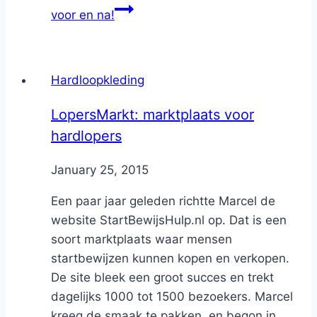
voor en na!
Hardloopkleding
LopersMarkt: marktplaats voor
hardlopers
By
January 25, 2015
Nicole
Een paar jaar geleden richtte Marcel de
website StartBewijsHulp.nl op. Dat is een
soort marktplaats waar mensen
startbewijzen kunnen kopen en verkopen.
De site bleek een groot succes en trekt
dagelijks 1000 tot 1500 bezoekers. Marcel
kreeg de smaak te pakken, en begon in