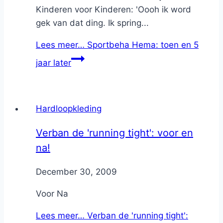
Kinderen voor Kinderen: 'Oooh ik word
gek van dat ding. Ik spring...
Lees meer…
Sportbeha Hema: toen en 5
jaar later
Hardloopkleding
Verban de 'running tight': voor en
na!
By
December 30, 2009
Nicole
Voor Na
Lees meer…
Verban de 'running tight':