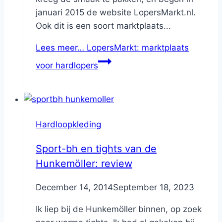
januari 2015 de website LopersMarkt.nl.
Ook dit is een soort marktplaats...
Lees meer…
LopersMarkt: marktplaats
voor hardlopers
Hardloopkleding
Sport-bh en tights van de
Hunkemöller: review
By
December 14, 2014
Nicole
September 18, 2023
Ik liep bij de Hunkemöller binnen, op zoek