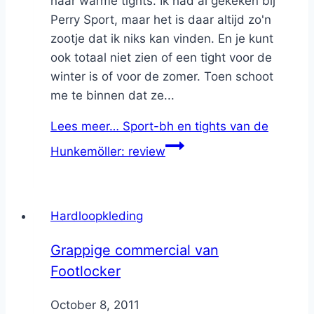
naar warme tights. Ik had al gekeken bij
Perry Sport, maar het is daar altijd zo'n
zootje dat ik niks kan vinden. En je kunt
ook totaal niet zien of een tight voor de
winter is of voor de zomer. Toen schoot
me te binnen dat ze...
Lees meer…
Sport-bh en tights van de
Hunkemöller: review
Hardloopkleding
Grappige commercial van
Footlocker
By
October 8, 2011
Nicole