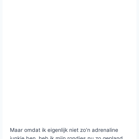
Maar omdat ik eigenlijk niet zo'n adrenaline
junkie ben, heb ik mijn rondjes nu zo gepland