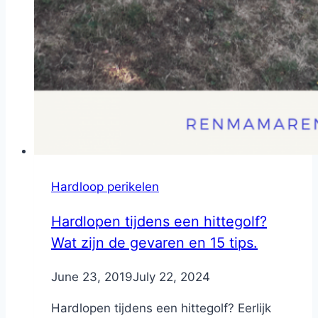
Hardloop perikelen
Hardlopen tijdens een hittegolf?
Wat zijn de gevaren en 15 tips.
By
June 23, 2019
Nicole
July 22, 2024
Hardlopen tijdens een hittegolf? Eerlijk