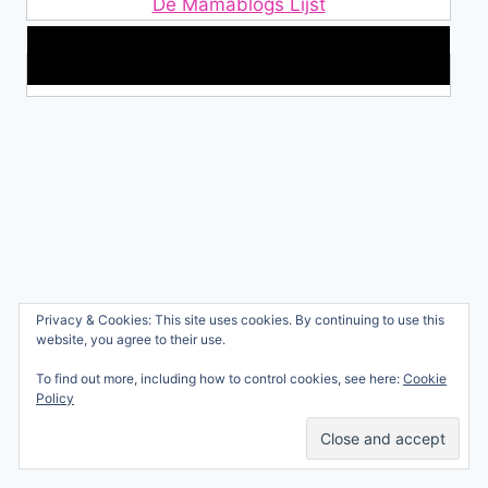
De Mamablogs Lijst
Makkelijke loopband!
Wie ben ik?
Privacy & Cookies: This site uses cookies. By continuing to use this
© 2026 Ren mama, ren!
website, you agree to their use.
Samenwerken
Nicole Orriëns
To find out more, including how to control cookies, see here:
Cookie
Professional Blogging
Privacy
Policy
Services
Contact