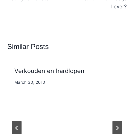
liever?
Similar Posts
Verkouden en hardlopen
By
March 30, 2010
Nicole