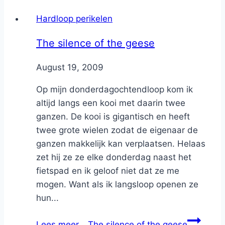
Hardloop perikelen
The silence of the geese
By
August 19, 2009
Nicole
Op mijn donderdagochtendloop kom ik
altijd langs een kooi met daarin twee
ganzen. De kooi is gigantisch en heeft
twee grote wielen zodat de eigenaar de
ganzen makkelijk kan verplaatsen. Helaas
zet hij ze ze elke donderdag naast het
fietspad en ik geloof niet dat ze me
mogen. Want als ik langsloop openen ze
hun...
Lees meer…
The silence of the geese