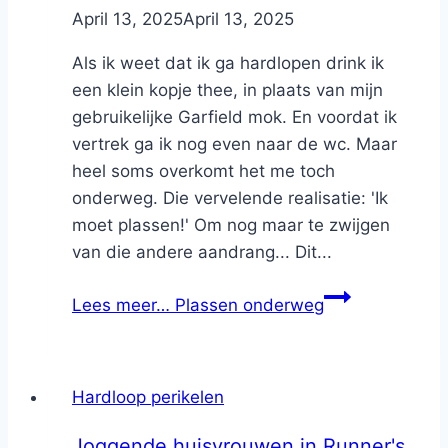
By
April 13, 2025
Nicole
April 13, 2025
Als ik weet dat ik ga hardlopen drink ik
een klein kopje thee, in plaats van mijn
gebruikelijke Garfield mok. En voordat ik
vertrek ga ik nog even naar de wc. Maar
heel soms overkomt het me toch
onderweg. Die vervelende realisatie: 'Ik
moet plassen!' Om nog maar te zwijgen
van die andere aandrang... Dit...
Lees meer…
Plassen onderweg
Hardloop perikelen
Joggende huisvrouwen in Runner's