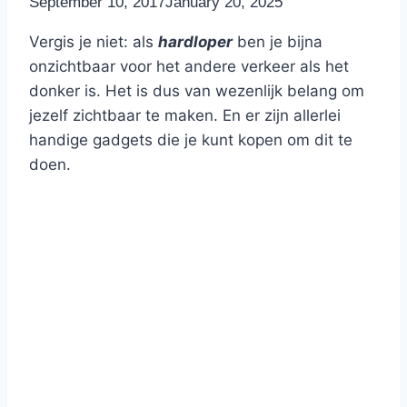
By
September 10, 2017
Nicole
January 20, 2025
Vergis je niet: als
hardloper
ben je bijna
onzichtbaar voor het andere verkeer als het
donker is. Het is dus van wezenlijk belang om
jezelf zichtbaar te maken. En er zijn allerlei
handige gadgets die je kunt kopen om dit te
doen.