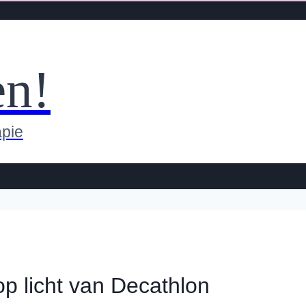
en!
apie
op licht van Decathlon