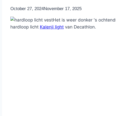
By
October 27, 2024
Nicole
November 17, 2025
Het is weer donker 's ochtends
hardloop licht
Kalenji light
van Decathlon.