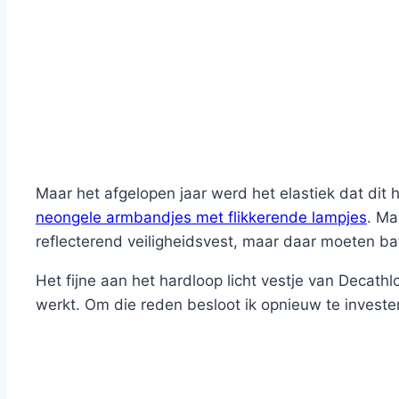
Maar het afgelopen jaar werd het elastiek dat dit 
neongele armbandjes met flikkerende lampjes
. Ma
reflecterend veiligheidsvest, maar daar moeten batt
Het fijne aan het hardloop licht vestje van Decath
werkt. Om die reden besloot ik opnieuw te invester