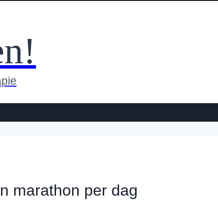
en!
apie
en marathon per dag