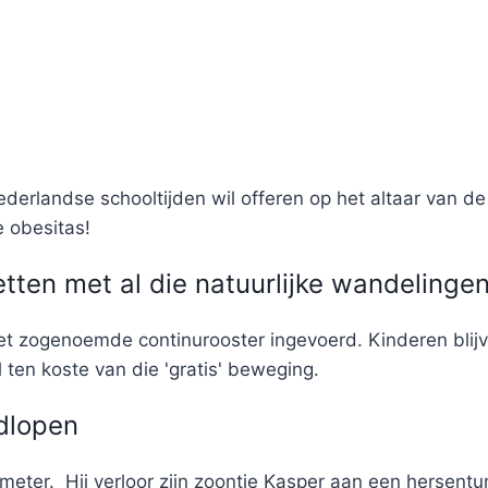
rlandse schooltijden wil offeren op het altaar van de h
e obesitas!
tten met al die natuurlijke wandelinge
het zogenoemde continurooster ingevoerd. Kinderen blij
ten koste van die 'gratis' beweging.
dlopen
lometer. Hij verloor zijn zoontje Kasper aan een hersen