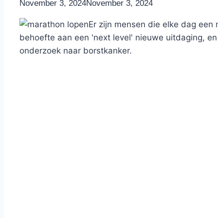
By
November 3, 2024
Nicole
November 3, 2024
Er zijn mensen die elke dag een 
behoefte aan een 'next level' nieuwe uitdaging, en
onderzoek naar borstkanker.