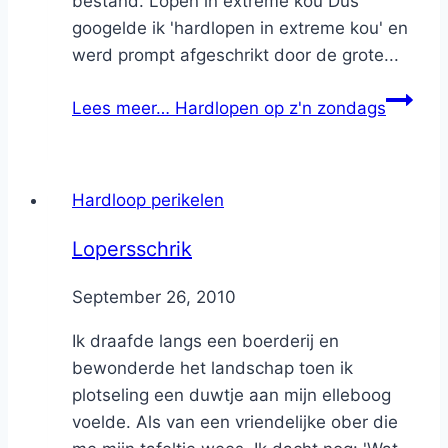
bestand. Lopen in extreme kou Dus
googelde ik 'hardlopen in extreme kou' en
werd prompt afgeschrikt door de grote...
Lees meer…
Hardlopen op z'n zondags
Hardloop perikelen
Lopersschrik
By
September 26, 2010
Nicole
Ik draafde langs een boerderij en
bewonderde het landschap toen ik
plotseling een duwtje aan mijn elleboog
voelde. Als van een vriendelijke ober die