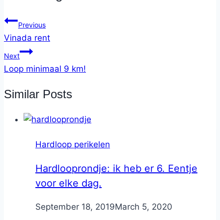
Previous
Vinada rent
Next
Loop minimaal 9 km!
Similar Posts
Hardloop perikelen
Hardlooprondje: ik heb er 6. Eentje
voor elke dag.
By
September 18, 2019
Nicole
March 5, 2020