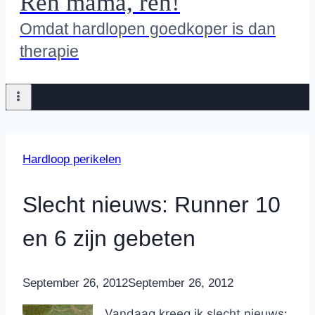
Ren mama, ren!
Omdat hardlopen goedkoper is dan
therapie
Hardloop perikelen
Slecht nieuws: Runner 10
en 6 zijn gebeten
By
September 26, 2012
Nicole
September 26, 2012
Vandaag kreeg ik slecht nieuws: