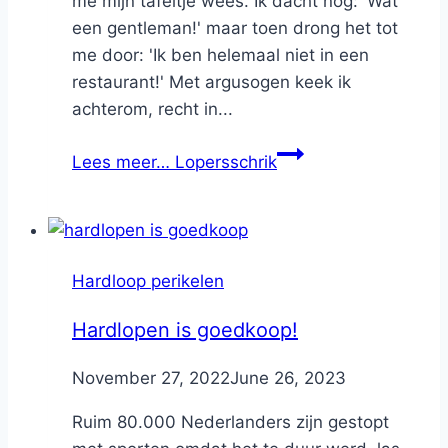
me mijn tafeltje wees. Ik dacht nog: 'Wat
een gentleman!' maar toen drong het tot
me door: 'Ik ben helemaal niet in een
restaurant!' Met argusogen keek ik
achterom, recht in...
Lees meer…
Lopersschrik
Hardloop perikelen
Hardlopen is goedkoop!
By
November 27, 2022
Nicole
June 26, 2023
Ruim 80.000 Nederlanders zijn gestopt