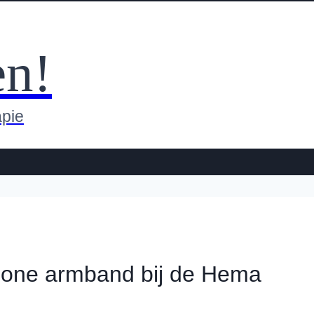
en!
apie
hone armband bij de Hema