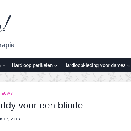
n!
rapie
n
Hardloop perikelen
Hardloopkleding voor dames
NIEUWS
uddy voor een blinde
h 17, 2013
By
Nicole