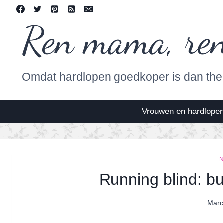
Skip
to
Ren mama, re
content
Omdat hardlopen goedkoper is dan the
Vrouwen en hardlope
Running blind: b
Marc