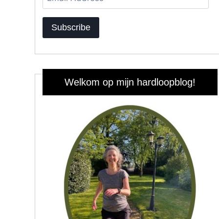
Address
Subscribe
Welkom op mijn hardloopblog!