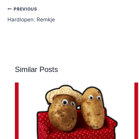
Post
PREVIOUS
navigation
Hardlopen: Remkje
Similar Posts