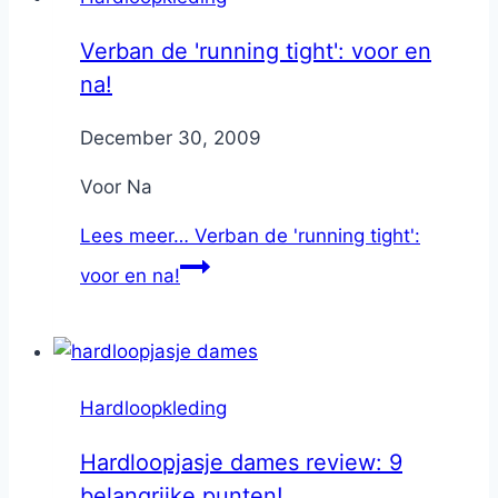
Verban de 'running tight': voor en
na!
By
December 30, 2009
Nicole
Voor Na
Lees meer…
Verban de 'running tight':
voor en na!
Hardloopkleding
Hardloopjasje dames review: 9
belangrijke punten!