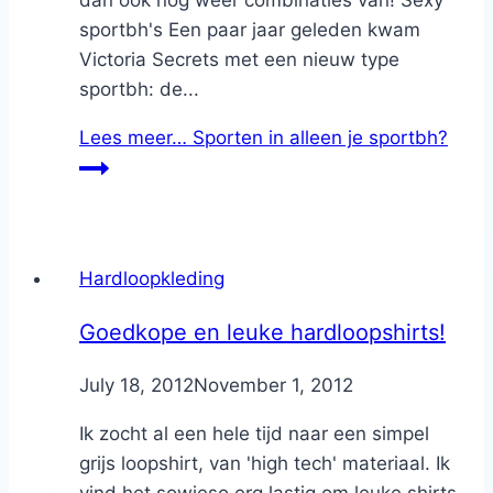
dan ook nog weer combinaties van! Sexy
sportbh's Een paar jaar geleden kwam
Victoria Secrets met een nieuw type
sportbh: de...
Lees meer…
Sporten in alleen je sportbh?
Hardloopkleding
Goedkope en leuke hardloopshirts!
By
July 18, 2012
Nicole
November 1, 2012
Ik zocht al een hele tijd naar een simpel
grijs loopshirt, van 'high tech' materiaal. Ik