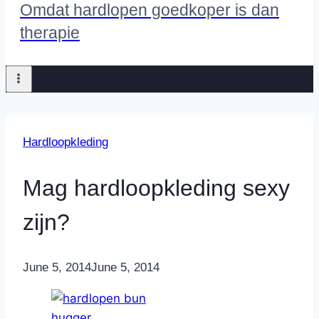
Omdat hardlopen goedkoper is dan
therapie
Hardloopkleding
Mag hardloopkleding sexy
zijn?
By
June 5, 2014
Nicole
June 5, 2014