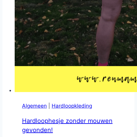
Algemeen
|
Hardloopkleding
Hardloophesje zonder mouwen
gevonden!