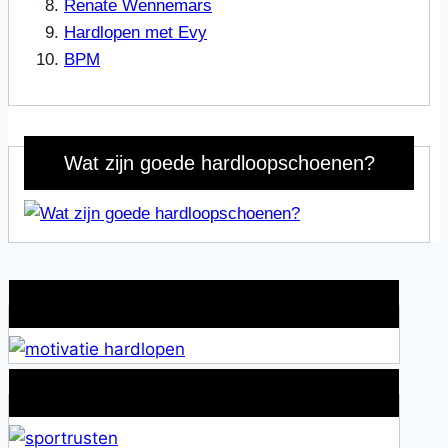
Renate Wennemars
Hardlopen met Evy
BPM
Wat zijn goede hardloopschoenen?
Wat is jouw motivatie?
Alles over Sportrusten!