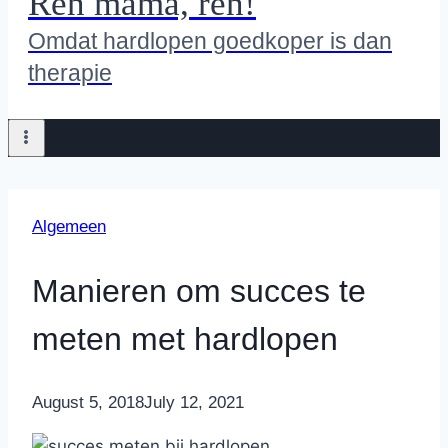
Ren mama, ren!
Omdat hardlopen goedkoper is dan
therapie
Algemeen
Manieren om succes te
meten met hardlopen
By
August 5, 2018
Nicole
July 12, 2021