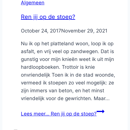
Algemeen
Ren jij op de stoep?
By
October 24, 2017
Nicole
November 29, 2021
Nu ik op het platteland woon, loop ik op
asfalt, en vrij veel op zandwegen. Dat is
gunstig voor mijn knieën weet ik uit mijn
hardloopboeken. Trottoir is knie
onvriendelijk Toen ik in de stad woonde,
vermeed ik stoepen zo veel mogelijk: ze
zijn immers van beton, en het minst
vriendelijk voor de gewrichten. Maar...
Lees meer…
Ren jij op de stoep?