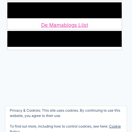
Lid van De Mamablogs Lijst
De Mamablogs Lijst
Makkelijke loopband!
Wie ben ik?
Privacy & Cookies: This site uses cookies. By continuing to use this
© 2026 Ren mama, ren!
website, you agree to their use.
Samenwerken
Nicole Orriëns
To find out more, including how to control cookies, see here:
Cookie
Professional Blogging
Privacy
Policy