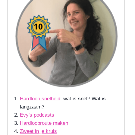
Hardloop snelheid
: wat is snel? Wat is
langzaam?
Evy's podcasts
Hardlooproute maken
Zweet in je kruis