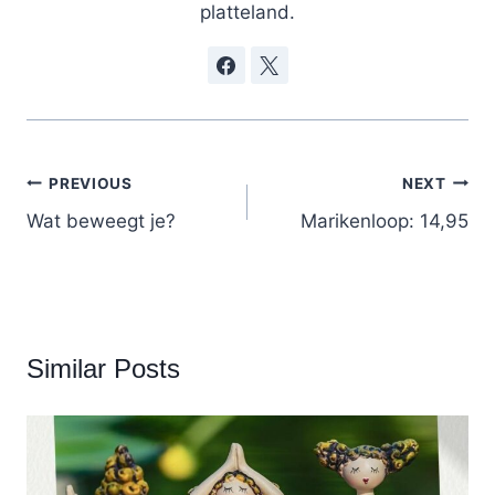
platteland.
Post
PREVIOUS
NEXT
navigation
Wat beweegt je?
Marikenloop: 14,95
Similar Posts