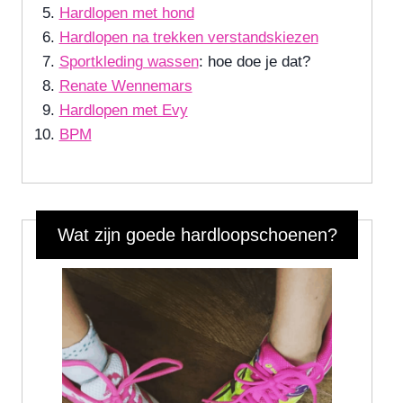
Hardlopen met hond
Hardlopen na trekken verstandskiezen
Sportkleding wassen
: hoe doe je dat?
Renate Wennemars
Hardlopen met Evy
BPM
Wat zijn goede hardloopschoenen?