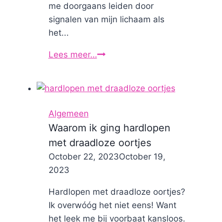
me doorgaans leiden door
signalen van mijn lichaam als
het...
Lees meer…
Is
het
tijd
voor
nieuwe
Algemeen
hardloopschoenen?
Waarom ik ging hardlopen
met draadloze oortjes
By
October 22, 2023
Nicole
October 19,
2023
Hardlopen met draadloze oortjes?
Ik overwóóg het niet eens! Want
het leek me bij voorbaat kansloos.