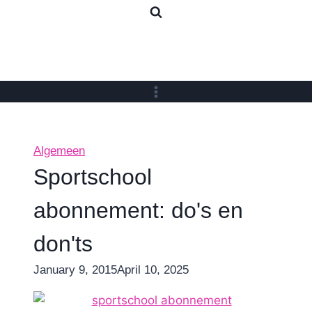
Skip
to
content
Algemeen
Sportschool
abonnement: do's en
don'ts
By
January 9, 2015
Nicole
April 10, 2025