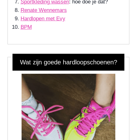
Sportkleding wassen
: hoe doe je dat?
Renate Wennemars
Hardlopen met Evy
BPM
Wat zijn goede hardloopschoenen?