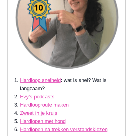
Hardloop snelheid
: wat is snel? Wat is
langzaam?
Evy's podcasts
Hardlooproute maken
Zweet in je kruis
Hardlopen met hond
Hardlopen na trekken verstandskiezen