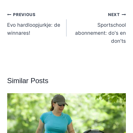
Post
PREVIOUS
NEXT
navigation
Evo hardloopjurkje: de
Sportschool
winnares!
abonnement: do's en
don'ts
Similar Posts