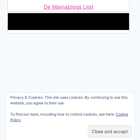
De Mamablogs Lijst
Makkelijke loopband!
Wie ben ik?
Privacy & Cookies: This site uses cookies. By continuing to use this
© 2026 Ren mama, ren!
website, you agree to their use.
Samenwerken
Nicole Orriëns
To find out more, including how to control cookies, see here:
Cookie
Professional Blogging
Privacy
Policy
Services
Contact