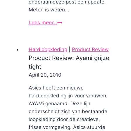
onderaan deze post een update.
Meten is weten...
Lees meer…
Hardlopen
met
Fitbit
activity
Hardloopkleding
|
Product Review
tracker
Product Review: Ayami grijze
tight
By
April 20, 2010
Nicole
Asics heeft een nieuwe
hardloopkledinglijn voor vrouwen,
AYAMi genaamd. Deze lijn
onderscheidt zich van bestaande
loopkleding door de creatieve,
frisse vormgeving. Asics stuurde