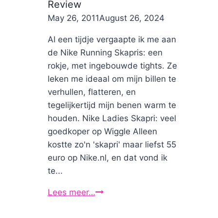
Review
By
May 26, 2011
Nicole
August 26, 2024
Al een tijdje vergaapte ik me aan
de Nike Running Skapris: een
rokje, met ingebouwde tights. Ze
leken me ideaal om mijn billen te
verhullen, flatteren, en
tegelijkertijd mijn benen warm te
houden. Nike Ladies Skapri: veel
goedkoper op Wiggle Alleen
kostte zo'n 'skapri' maar liefst 55
euro op Nike.nl, en dat vond ik
te...
Lees meer…
Nike
Running