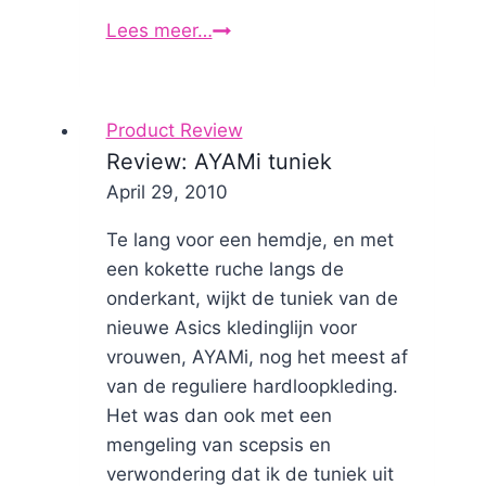
Lees meer…
De
Marathon
-
de
Product Review
film
Review: AYAMi tuniek
By
April 29, 2010
Nicole
Te lang voor een hemdje, en met
een kokette ruche langs de
onderkant, wijkt de tuniek van de
nieuwe Asics kledinglijn voor
vrouwen, AYAMi, nog het meest af
van de reguliere hardloopkleding.
Het was dan ook met een
mengeling van scepsis en
verwondering dat ik de tuniek uit