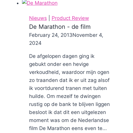
en
review
Nieuws
|
Product Review
De Marathon - de film
By
February 24, 2013
Nicole
November 4,
2024
De afgelopen dagen ging ik
gebukt onder een hevige
verkoudheid, waardoor mijn ogen
zo traanden dat ik er uit zag alsof
ik voortdurend tranen met tuiten
huilde. Om mezelf te dwingen
rustig op de bank te blijven liggen
besloot ik dat dit een uitgelezen
moment was om de Nederlandse
film De Marathon eens even te...