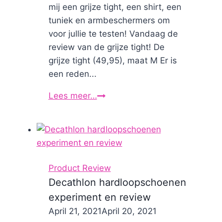
mij een grijze tight, een shirt, een
tuniek en armbeschermers om
voor jullie te testen! Vandaag de
review van de grijze tight! De
grijze tight (49,95), maat M Er is
een reden...
Lees meer…
Product
Review:
Ayami
grijze
tight
Product Review
Decathlon hardloopschoenen
experiment en review
By
April 21, 2021
Nicole
April 20, 2021