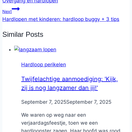
Overgang en hardlopen
Next
Hardlopen met kinderen: hardloop buggy + 3 tips
Similar Posts
Hardloop perikelen
Twijfelachtige aanmoediging: 'Kijk,
zij is nog langzamer dan jij!'
By
September 7, 2025
Nicole
September 7, 2025
We waren op weg naar een
verjaardagsfeestje, toen we een
hardloopster zagen. Haar hoofd was rood