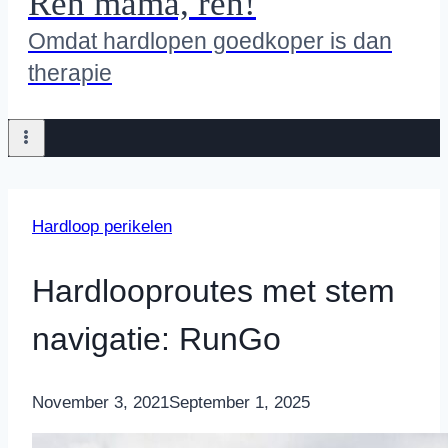
Ren mama, ren!
Omdat hardlopen goedkoper is dan
therapie
Hardloop perikelen
Hardlooproutes met stem
navigatie: RunGo
By
November 3, 2021
Nicole
September 1, 2025