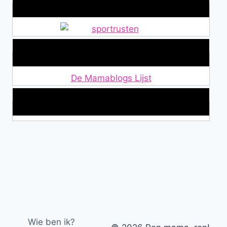
Alles over Sportrusten!
Lid van De Mamablogs Lijst
De Mamablogs Lijst
Makkelijke loopband!
Wie ben ik?