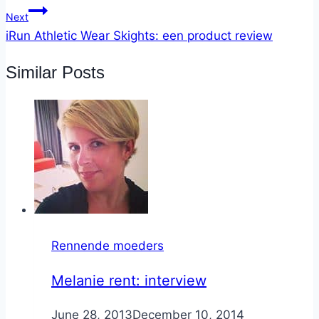
Next
iRun Athletic Wear Skights: een product review
Similar Posts
Rennende moeders
Melanie rent: interview
By
June 28, 2013
Nicole
December 10, 2014