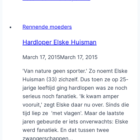
Rennende moeders
Hardloper Elske Huisman
By
March 17, 2015
Nicole
March 17, 2015
'Van nature geen sporter.' Zo noemt Elske
Huisman (33) zichzelf. Dus toen ze op 25-
jarige leeftijd ging hardlopen was ze noch
serieus noch fanatiek. 'Ik kwam amper
vooruit,' zegt Elske daar nu over. Sinds die
tijd liep ze 'met vlagen'. Maar de laatste
jaren gebeurde er iets onverwachts: Elske
werd fanatiek. En dat tussen twee
zwangerschappen...