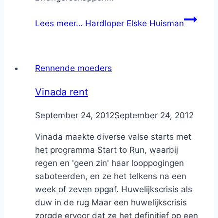
Lees meer…
Hardloper Elske Huisman
Rennende moeders
Vinada rent
By
September 24, 2012
Nicole
September 24, 2012
Vinada maakte diverse valse starts met
het programma Start to Run, waarbij
regen en 'geen zin' haar looppogingen
saboteerden, en ze het telkens na een
week of zeven opgaf. Huwelijkscrisis als
duw in de rug Maar een huwelijkscrisis
zorgde ervoor dat ze het definitief op een