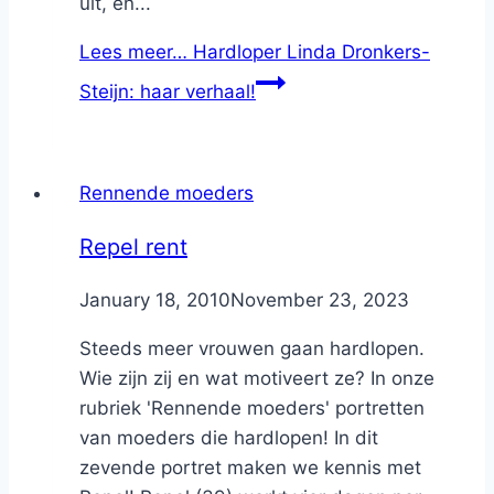
uit, en...
Lees meer…
Hardloper Linda Dronkers-
Steijn: haar verhaal!
Rennende moeders
Repel rent
By
January 18, 2010
Nicole
November 23, 2023
Steeds meer vrouwen gaan hardlopen.
Wie zijn zij en wat motiveert ze? In onze
rubriek 'Rennende moeders' portretten
van moeders die hardlopen! In dit
zevende portret maken we kennis met