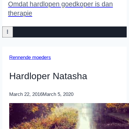
Omdat hardlopen goedkoper is dan
therapie
Rennende moeders
Hardloper Natasha
By
March 22, 2016
Nicole
March 5, 2020