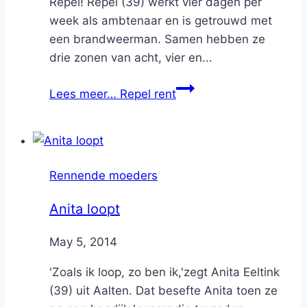
Repel! Repel (39) werkt vier dagen per
week als ambtenaar en is getrouwd met
een brandweerman. Samen hebben ze
drie zonen van acht, vier en...
Lees meer…
Repel rent
Rennende moeders
Anita loopt
By
May 5, 2014
Nicole
'Zoals ik loop, zo ben ik,'zegt Anita Eeltink
(39) uit Aalten. Dat besefte Anita toen ze