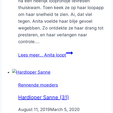
na een heerlijk looprondje tevreden
thuiskwam. Toen keek ze op haar loopapp
om haar snelheid te zien. Ai, dat viel
tegen. Anita voelde haar blije gevoel
wegebben. Zo ontdekte ze haar drang tot
presteren, en haar verlangen naar
controle....
Lees meer…
Anita loopt
Rennende moeders
Hardloper Sanne (31)
By
August 11, 2019
Nicole
March 5, 2020