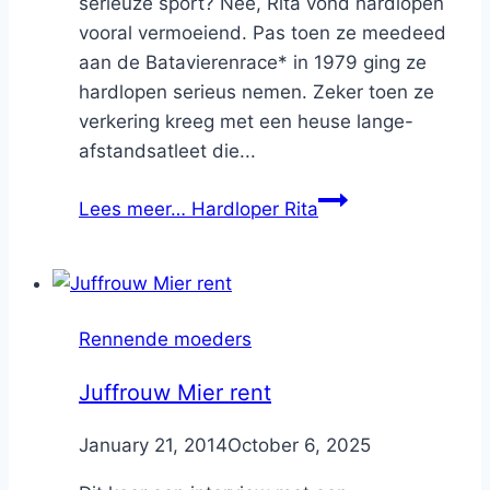
serieuze sport? Nee, Rita vond hardlopen
vooral vermoeiend. Pas toen ze meedeed
aan de Batavierenrace* in 1979 ging ze
hardlopen serieus nemen. Zeker toen ze
verkering kreeg met een heuse lange-
afstandsatleet die...
Lees meer…
Hardloper Rita
Rennende moeders
Juffrouw Mier rent
By
January 21, 2014
Nicole
October 6, 2025