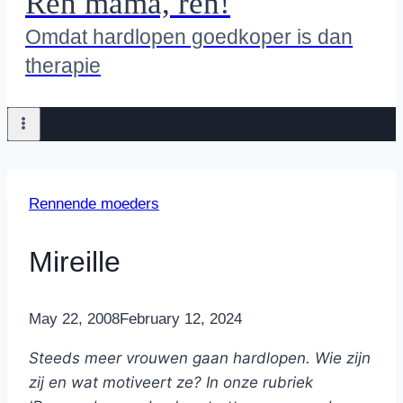
Ren mama, ren!
Omdat hardlopen goedkoper is dan
therapie
Rennende moeders
Mireille
By
May 22, 2008
Nicole
February 12, 2024
Steeds meer vrouwen gaan hardlopen. Wie zijn
zij en wat motiveert ze? In onze rubriek