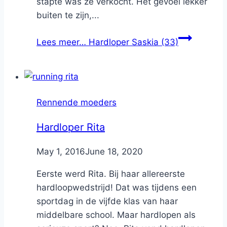
stapte was ze verkocht. Het gevoel lekker
buiten te zijn,...
Lees meer…
Hardloper Saskia (33)
Rennende moeders
Hardloper Rita
By
May 1, 2016
Nicole
June 18, 2020
Eerste werd Rita. Bij haar allereerste
hardloopwedstrijd! Dat was tijdens een
sportdag in de vijfde klas van haar
middelbare school. Maar hardlopen als