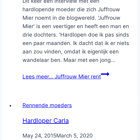
Dit keer een interview met een
hardlopende moeder die zich Juffrouw
Mier noemt in de blogwereld. 'Juffrouw
Mier' is een veertiger en heeft een man en
drie dochters. 'Hardlopen doe ik pas sinds
een paar maanden. Ik dacht dat ik er niets
aan zou vinden, omdat ik eigenlijk een
wandelaar ben. Maar met een jong...
Lees meer…
Juffrouw Mier rent
Rennende moeders
Hardloper Carla
By
May 24, 2015
Nicole
March 5, 2020