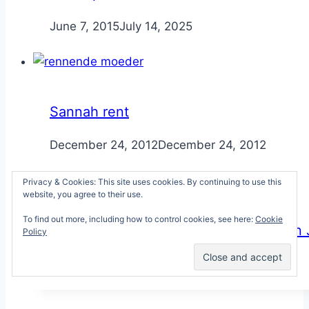
By
June 7, 2015
Nicole
July 14, 2025
Sannah rent
By
December 24, 2012
Nicole
December 24, 2012
Privacy & Cookies: This site uses cookies. By continuing to use this
website, you agree to their use.
To find out more, including how to control cookies, see here:
Cookie
Hiphardlopen.nl: interview met Else en
Policy
By
January 5, 2025
Nicole
January 5, 2025