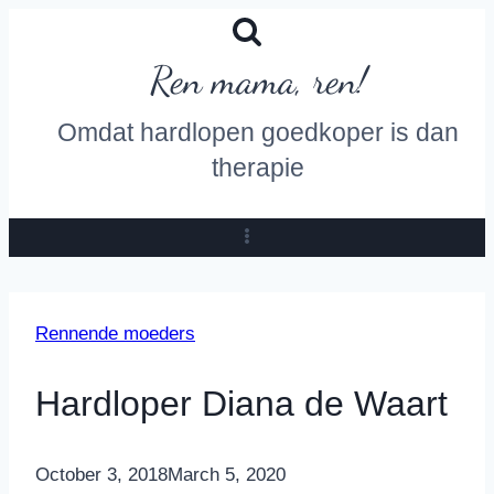
Skip
to
Ren mama, ren!
content
Omdat hardlopen goedkoper is dan
therapie
Rennende moeders
Hardloper Diana de Waart
By
October 3, 2018
Nicole
March 5, 2020