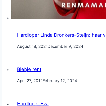
Hardloper Linda Dronkers-Steijn: haar v
By
August 18, 2021
Nicole
December 9, 2024
Biebje rent
By
April 27, 2012
Nicole
February 12, 2024
Hardloper Eva