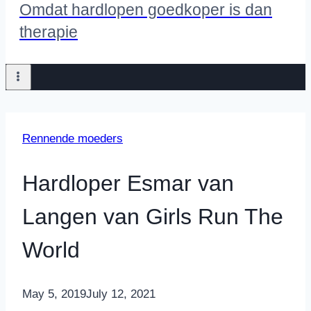
Omdat hardlopen goedkoper is dan
therapie
Rennende moeders
Hardloper Esmar van
Langen van Girls Run The
World
By
May 5, 2019
Nicole
July 12, 2021