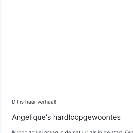
Dit is haar verhaal!
Angelique's hardloopgewoontes
Ik loop zowel graag in de natuur als in de stad. Ov