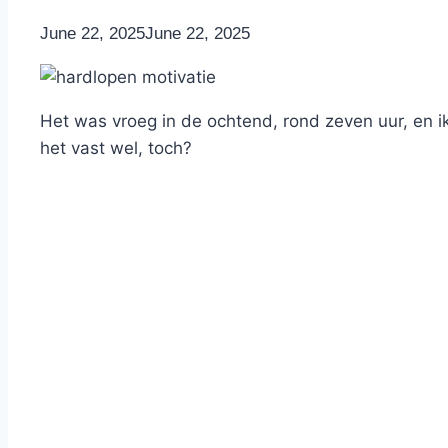
By
June 22, 2025
Nicole
June 22, 2025
Het was vroeg in de ochtend, rond zeven uur, en ik
het vast wel, toch?