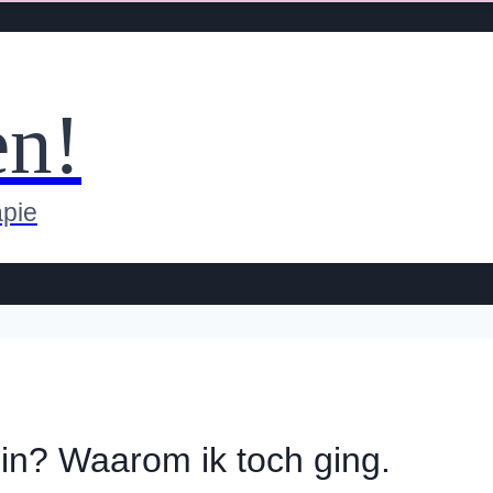
en!
apie
in? Waarom ik toch ging.