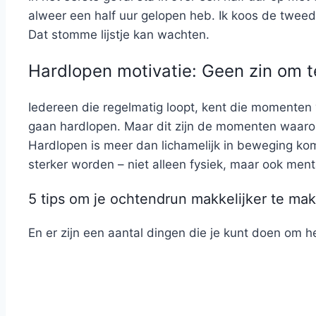
alweer een half uur gelopen heb. Ik koos de tweed
Dat stomme lijstje kan wachten.
Hardlopen motivatie: Geen zin om 
Iedereen die regelmatig loopt, kent die momenten va
gaan hardlopen. Maar dit zijn de momenten waarop 
Hardlopen is meer dan lichamelijk in beweging kome
sterker worden – niet alleen fysiek, maar ook ment
5 tips om je ochtendrun makkelijker te ma
En er zijn een aantal dingen die je kunt doen om h