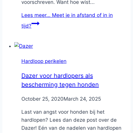
voorschreven. Want hoe wist...
Lees meer…
Meet je in afstand of in in
tijd?
Hardloop perikelen
Dazer voor hardlopers als
bescherming tegen honden
By
October 25, 2020
Nicole
March 24, 2025
Last van angst voor honden bij het
hardlopen? Lees dan deze post over de
Dazer! Eén van de nadelen van hardlopen