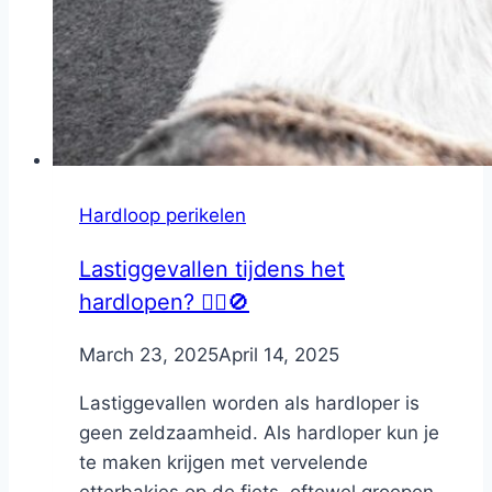
Hardloop perikelen
Lastiggevallen tijdens het
hardlopen? 🏃‍♀️🚫
By
March 23, 2025
Nicole
April 14, 2025
Lastiggevallen worden als hardloper is
geen zeldzaamheid. Als hardloper kun je
te maken krijgen met vervelende
etterbakjes op de fiets, oftewel groepen