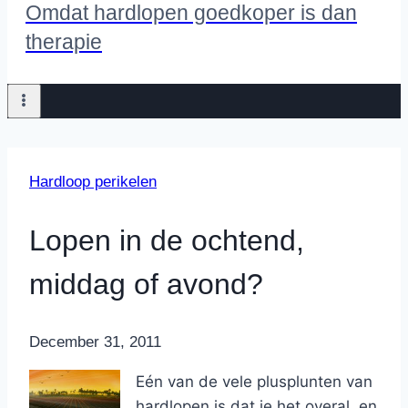
Omdat hardlopen goedkoper is dan
therapie
Hardloop perikelen
Lopen in de ochtend,
middag of avond?
By
December 31, 2011
Nicole
Eén van de vele plusplunten van
hardlopen is dat je het overal, en