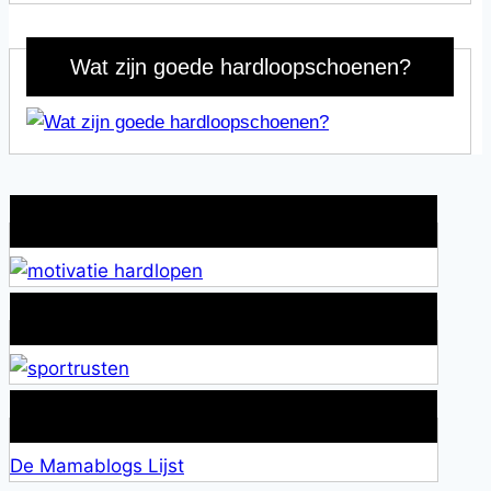
Wat zijn goede hardloopschoenen?
Wat is jouw motivatie?
Alles over Sportrusten!
Lid van De Mamablogs Lijst
De Mamablogs Lijst