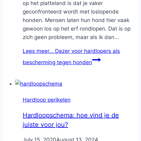
op het platteland is dat je vaker
geconfronteerd wordt met loslopende
honden. Mensen laten hun hond hier vaak
gewoon los op het erf rondlopen. Dat is op
zich geen probleem, maar als ik dan...
Lees meer…
Dazer voor hardlopers als
bescherming tegen honden
Hardloop perikelen
Hardloopschema: hoe vind je de
juiste voor jou?
By
July 15, 2020
Nicole
August 13, 2024